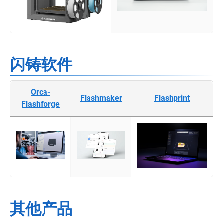
闪铸软件
Orca-
Flashmaker
Flashprint
Flashforge
其他产品