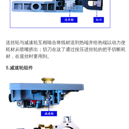
送丝轮与减速轮互相啮合将线材送到热端并给热端以动力使
耗材从喷嘴挤出；切刀在这了通过按压进丝轮的把手切断耗
材，在退丝时要用到。
5.减速轮组件