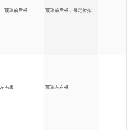
顶罩前后板
顶罩前后板，带定位扣
罩左右板
顶罩左右板