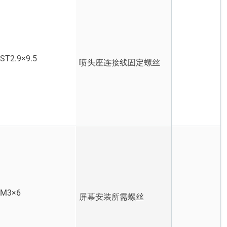
T2.9×9.5
喷头座连接线固定螺丝
M3×6
屏幕安装所需螺丝