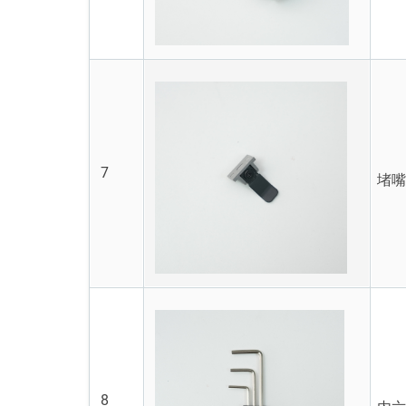
7
堵
8